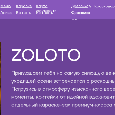
Меню
Караоке
Доставка
Карта
Меню
Караоке
Карта
Дресс-код
Краснодар
лояльности
лояльности
Афиша
Банкеты
Контакты
Франшиза
Афиша
Банкеты
Дресс-
Франшиза
код
ZOLOTO
Приглашаем тебя на самую сияющую вече
уходящей осени встречается с роскошны
Погрузись в атмосферу изысканного весе
моменты, коктейли от идейной вдохновит
отдельный караоке-зал премиум-класса 