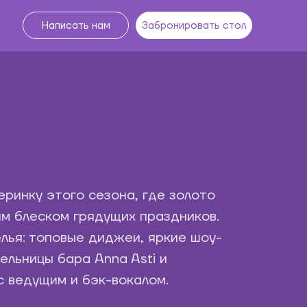
+7 (812) 615-24-
Забронировать стол
Написать нам
Забронировать стол
02
Краснодар
ринку этого сезона, где золото
м блеском грядущих праздников.
лья: топовые диджеи, яркие шоу-
ельницы бара Anna Asti и
с ведущим и бэк-вокалом.