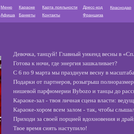
Меню
Караоке
Доставка
Карта лояльно
Меню
Караоке
Карта лояльности
Дресс-код
Краснодар
Афиша
Банкеты
Контакты
Франшиза
Афиша
Банкеты
Дресс-код
Франшиза
Девочка, танцуй! Главный уикенд весны в «Сп
Готова к ночи, где энергия зашкаливает?
С 6 по 9 марта мы празднуем весну в масштаба
Подарки от партнеров, розыгрыш полноразмер
нишевой парфюмерии Bybozo и танцы до рассв
Караоке-зал - твоя личная сцена власти: ведущ
Караоке-хором всем залом - так, чтобы слышал
Приходи за своей порцией вдохновения и драй
Твое время сиять наступило!