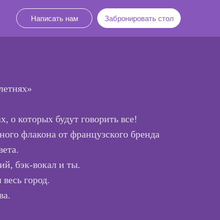
сти
+7 (812) 615-24-02
Забронировать стол
Написать нам
Забронировать стол
Краснодар
летнях»
х, о которых будут говорить все!
ного флакона от французского бренда
ета.
ий, бэк-вокал и ты.
 весь город.
ва.