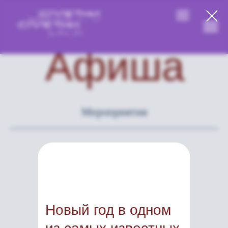
Афиша
Мероприятия
Новый год в одном