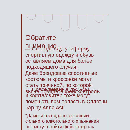
Обратите
внимание
— Спецодежду, униформу,
спортивную одежду и обувь
оставляем дома для более
подходящего случая.
Даже брендовые спортивные
костюмы и кроссовки могут
стать причиной, по которой
— Повседневные джинсы
вы не пройдете фейсконтроль
и кофта/свитер тоже могут
помешать вам попасть в Сплетни
бар by Anna Asti
*Дамы и господа в состоянии
сильного алкогольного опьянения
не смогут пройти фейсконтроль